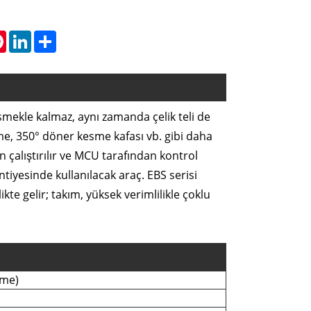
tsApp
Pinterest
LinkedIn
Share
mekle kalmaz, aynı zamanda çelik teli de
ekme, 350° döner kesme kafası vb. gibi daha
an çalıştırılır ve MCU tarafından kontrol
ntiyesinde kullanılacak araç. EBS serisi
te gelir; takım, yüksek verimlilikle çoklu
sme)