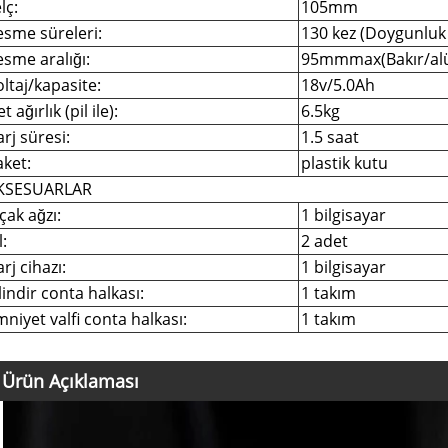
lç:
105mm
esme süreleri:
130 kez (Doygunluk 
sme aralığı:
95mmmax(Bakır/alü
ltaj/kapasite:
18v/5.0Ah
t ağırlık (pil ile):
6.5kg
rj süresi:
1.5 saat
aket:
plastik kutu
KSESUARLAR
çak ağzı:
1 bilgisayar
l:
2 adet
rj cihazı:
1 bilgisayar
lindir conta halkası:
1 takım
niyet valfi conta halkası:
1 takım
Ürün Açıklaması