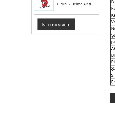
Fe
Hidrolik Delme Aleti
K
Ke
Vo
Tüm yeni ürünler
Ne
Şa
p
A
Bı
Pi
Şa
Si
Em