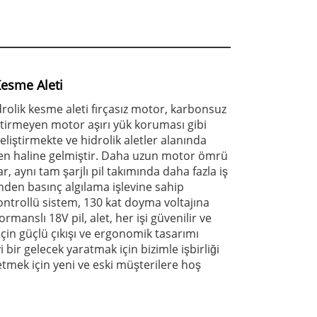
Kesme Aleti
olik kesme aleti fırçasız motor, karbonsuz
ktirmeyen motor aşırı yük koruması gibi
geliştirmekte ve hidrolik aletler alanında
şen haline gelmiştir. Daha uzun motor ömrü
r, aynı tam şarjlı pil takımında daha fazla iş
nden basınç algılama işlevine sahip
ontrollü sistem, 130 kat doyma voltajına
rmanslı 18V pil, alet, her işi güvenilir ve
çin güçlü çıkışı ve ergonomik tasarımı
yi bir gelecek yaratmak için bizimle işbirliği
mek için yeni ve eski müşterilere hoş