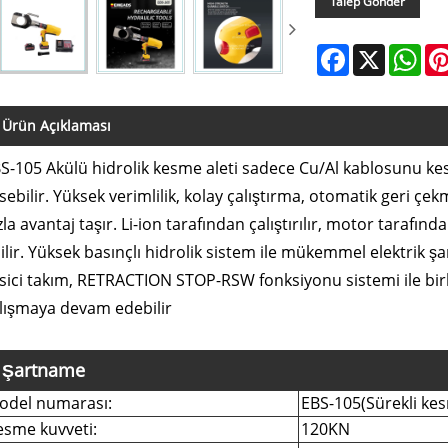
Talep Gönder
Facebook
X
Wha
Ürün Açıklaması
S-105 Akülü hidrolik kesme aleti sadece Cu/Al kablosunu kes
sebilir. Yüksek verimlilik, kolay çalıştırma, otomatik geri ç
zla avantaj taşır. Li-ion tarafından çalıştırılır, motor tarafınd
ilir. Yüksek basınçlı hidrolik sistem ile mükemmel elektrik şa
sici takım, RETRACTION STOP-RSW fonksiyonu sistemi ile birlik
lışmaya devam edebilir
Şartname
odel numarası:
EBS-105(Sürekli ke
esme kuvveti:
120KN