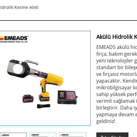
idrolik Kesme Aleti
Akülü Hidrolik 
EMEADS akülü hidr
fırça, bakım gere
yeni teknolojiler 
standart bir bile
ve fırçasız motorla
yapacaktır. Kendi
mikrobilgisayar k
sahip yüksek perfo
verimli sağlamak i
birleştirir. Daha i
yapmaya devam et
geldiniz!